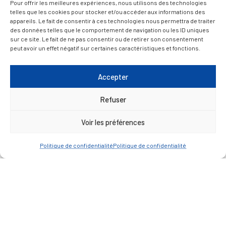
Pour offrir les meilleures expériences, nous utilisons des technologies
telles que les cookies pour stocker et/ou accéder aux informations des
appareils. Le fait de consentir à ces technologies nous permettra de traiter
des données telles que le comportement de navigation ou les ID uniques
sur ce site. Le fait de ne pas consentir ou de retirer son consentement
peut avoir un effet négatif sur certaines caractéristiques et fonctions.
Restez informé·e des
Accepter
actualités de votre
commune
Refuser
Voir les préférences
Politique de confidentialité
Politique de confidentialité