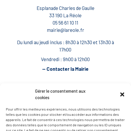
Esplanade Charles de Gaulle
33 190 La Réole
05 56 61 10 11
mairie@lareole.fr
Du lundi au jeudi inclus : 8h30 à 12h30 et 13h30 à
17h00
Vendredi : 9h00 à 12h00
— Contacter la Mairie
ACCÈS RAPIDE
Travaux
Gérer le consentement aux
cookies
Marchés publics
Annuaire des associations
Pour offrir les meilleures expériences, nous utilisons des technologies
telles que les cookies pour stocker et/ou accéder aux informations des
Urbanisme
appareils. Le fait de consentir à ces technologies nous permettra de traiter
des données telles que le comportement de navigation ou les ID uniques
Espace agent
sur ce site. Le fait de ne pas consentir ou de retirer son consentement