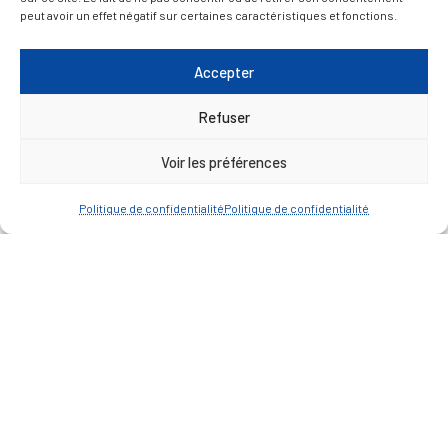
peut avoir un effet négatif sur certaines caractéristiques et fonctions.
— Faire une recherche
Accepter
Refuser
A FEUILLETER !
Voir les préférences
Politique de confidentialité
Politique de confidentialité