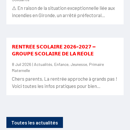
⚠️ En raison de la situation exceptionnelle liée aux
incendies en Gironde, un arrêté préfectoral...
𝗥𝗘𝗡𝗧𝗥𝗘́𝗘 𝗦𝗖𝗢𝗟𝗔𝗜𝗥𝗘 𝟮𝟬𝟮𝟲-𝟮𝟬𝟮𝟳 —
𝗚𝗥𝗢𝗨𝗣𝗘 𝗦𝗖𝗢𝗟𝗔𝗜𝗥𝗘 𝗗𝗘 𝗟𝗔 𝗥𝗘́𝗢𝗟𝗘
8 Juil 2026
|
Actualités
,
Enfance
,
Jeunesse
,
Primaire
Maternelle
Chers parents, La rentrée approche à grands pas !
Voici toutes les infos pratiques pour bien...
Toutes les actualités