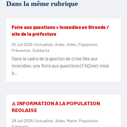
Dans la même rubrique
Foire aux questions > Incendies en Gironde /
site de la préfecture
30 Juil 2026
|
Actualités
,
Aides
,
Aides
,
Population
,
Prévention
,
Solidarité
Dans le cadre de la gestion de crise liée aux
incendies, une foire aux questions (FAQ) est mise
à...
⚠️ 𝗜𝗡𝗙𝗢𝗥𝗠𝗔𝗧𝗜𝗢𝗡 𝗔̀ 𝗟𝗔 𝗣𝗢𝗣𝗨𝗟𝗔𝗧𝗜𝗢𝗡
𝗥𝗘́𝗢𝗟𝗔𝗜𝗦𝗘
28 Juil 2026
|
Actualités
,
Aides
,
Mairie
,
Population
,
Solidarité