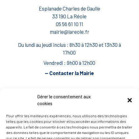
Esplanade Charles de Gaulle
33 190 La Réole
05 56 61 10 11
mairie@lareole.fr
Du lundi au jeudi inclus : 8h30 à 12h30 et 13h30 à
17h00
Vendredi : 9h00 à 12h00
— Contacter la Mairie
ACCÈS RAPIDE
Travaux
Gérer le consentement aux
cookies
Marchés publics
Annuaire des associations
Pour offrir les meilleures expériences, nous utilisons des technologies
telles que les cookies pour stocker et/ou accéder aux informations des
Urbanisme
appareils. Le fait de consentir à ces technologies nous permettra de traiter
des données telles que le comportement de navigation ou les ID uniques
Espace agent
sur ce site. Le fait de ne pas consentir ou de retirer son consentement