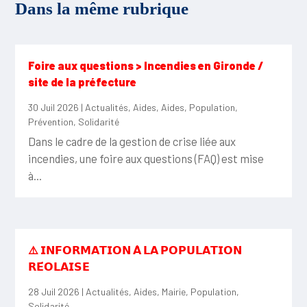
Dans la même rubrique
Foire aux questions > Incendies en Gironde /
site de la préfecture
30 Juil 2026
|
Actualités
,
Aides
,
Aides
,
Population
,
Prévention
,
Solidarité
Dans le cadre de la gestion de crise liée aux
incendies, une foire aux questions (FAQ) est mise
à...
⚠️ 𝗜𝗡𝗙𝗢𝗥𝗠𝗔𝗧𝗜𝗢𝗡 𝗔̀ 𝗟𝗔 𝗣𝗢𝗣𝗨𝗟𝗔𝗧𝗜𝗢𝗡
𝗥𝗘́𝗢𝗟𝗔𝗜𝗦𝗘
28 Juil 2026
|
Actualités
,
Aides
,
Mairie
,
Population
,
Solidarité