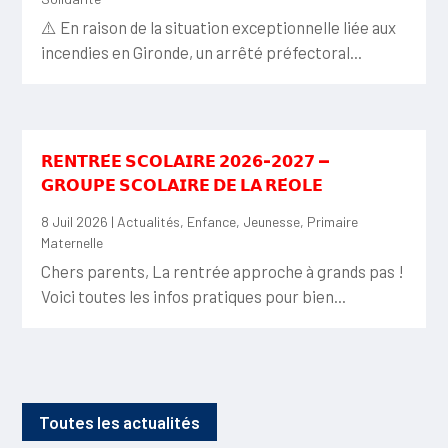
⚠️ En raison de la situation exceptionnelle liée aux
incendies en Gironde, un arrêté préfectoral...
𝗥𝗘𝗡𝗧𝗥𝗘́𝗘 𝗦𝗖𝗢𝗟𝗔𝗜𝗥𝗘 𝟮𝟬𝟮𝟲-𝟮𝟬𝟮𝟳 —
𝗚𝗥𝗢𝗨𝗣𝗘 𝗦𝗖𝗢𝗟𝗔𝗜𝗥𝗘 𝗗𝗘 𝗟𝗔 𝗥𝗘́𝗢𝗟𝗘
8 Juil 2026
|
Actualités
,
Enfance
,
Jeunesse
,
Primaire
Maternelle
Chers parents, La rentrée approche à grands pas !
Voici toutes les infos pratiques pour bien...
Toutes les actualités