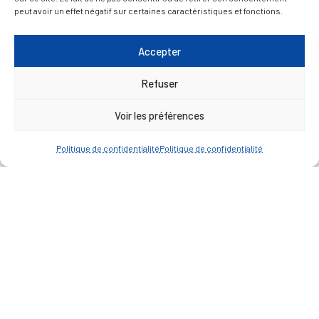
peut avoir un effet négatif sur certaines caractéristiques et fonctions.
— Faire une recherche
Accepter
Refuser
A FEUILLETER !
Voir les préférences
Politique de confidentialité
Politique de confidentialité