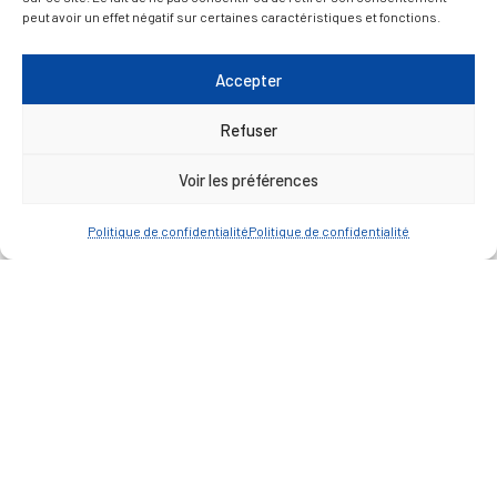
peut avoir un effet négatif sur certaines caractéristiques et fonctions.
— Faire une recherche
Accepter
Refuser
A FEUILLETER !
Voir les préférences
Politique de confidentialité
Politique de confidentialité