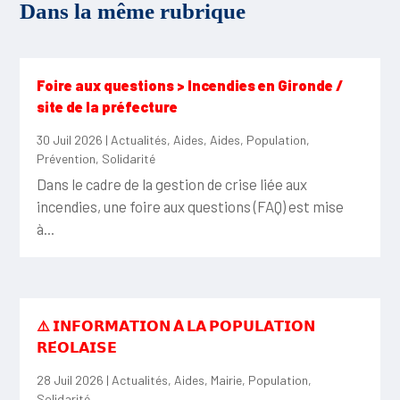
Dans la même rubrique
Foire aux questions > Incendies en Gironde /
site de la préfecture
30 Juil 2026
|
Actualités
,
Aides
,
Aides
,
Population
,
Prévention
,
Solidarité
Dans le cadre de la gestion de crise liée aux
incendies, une foire aux questions (FAQ) est mise
à...
⚠️ 𝗜𝗡𝗙𝗢𝗥𝗠𝗔𝗧𝗜𝗢𝗡 𝗔̀ 𝗟𝗔 𝗣𝗢𝗣𝗨𝗟𝗔𝗧𝗜𝗢𝗡
𝗥𝗘́𝗢𝗟𝗔𝗜𝗦𝗘
28 Juil 2026
|
Actualités
,
Aides
,
Mairie
,
Population
,
Solidarité