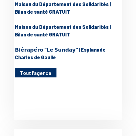
Maison du Département des Solidarités |
Bilan de santé GRATUIT
Maison du Département des Solidarités |
Bilan de santé GRATUIT
𝗕𝗶𝗲̀𝗿𝗮𝗽𝗲́𝗿𝗼 "𝗟𝗲 𝗦𝘂𝗻𝗱𝗮𝘆" | Esplanade
Charles de Gaulle
Tout l'agenda