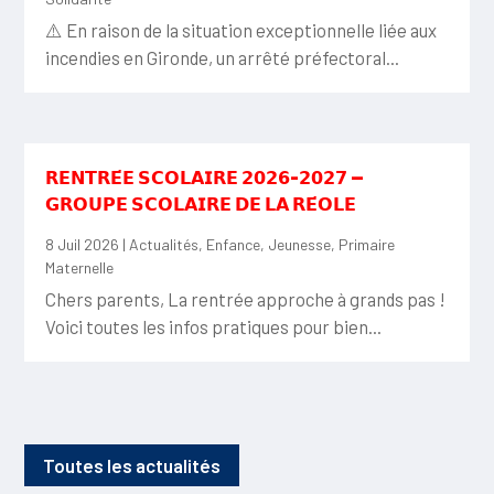
⚠️ En raison de la situation exceptionnelle liée aux
incendies en Gironde, un arrêté préfectoral...
𝗥𝗘𝗡𝗧𝗥𝗘́𝗘 𝗦𝗖𝗢𝗟𝗔𝗜𝗥𝗘 𝟮𝟬𝟮𝟲-𝟮𝟬𝟮𝟳 —
𝗚𝗥𝗢𝗨𝗣𝗘 𝗦𝗖𝗢𝗟𝗔𝗜𝗥𝗘 𝗗𝗘 𝗟𝗔 𝗥𝗘́𝗢𝗟𝗘
8 Juil 2026
|
Actualités
,
Enfance
,
Jeunesse
,
Primaire
Maternelle
Chers parents, La rentrée approche à grands pas !
Voici toutes les infos pratiques pour bien...
Toutes les actualités