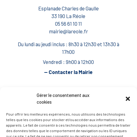
Esplanade Charles de Gaulle
33 190 La Réole
05 56 61 10 11
mairie@lareole.fr
Du lundi au jeudi inclus : 8h30 à 12h30 et 13h30 à
17h00
Vendredi : 9h00 à 12h00
— Contacter la Mairie
ACCÈS RAPIDE
Travaux
Gérer le consentement aux
cookies
Marchés publics
Annuaire des associations
Pour offrir les meilleures expériences, nous utilisons des technologies
telles que les cookies pour stocker et/ou accéder aux informations des
Urbanisme
appareils. Le fait de consentir à ces technologies nous permettra de traiter
des données telles que le comportement de navigation ou les ID uniques
Espace agent
sur ce site. Le fait de ne pas consentir ou de retirer son consentement