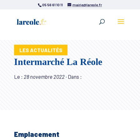
05 56 61 10 11
mairie@lareole.fr
LES ACTUALITÉS
Intermarché La Réole
Le :
28 novembre 2022
·
Dans :
Emplacement