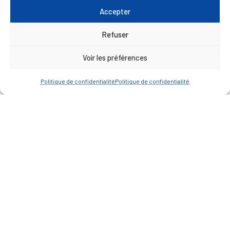
Accepter
A FEUILLETER !
Refuser
Voir les préférences
Politique de confidentialité
Politique de confidentialité