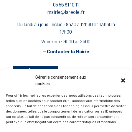
05 56 61 10 11
mairie@lareole.fr
Du lundi au jeudi inclus : 8h30 à 12h30 et 13h30 à
17h00
Vendredi : 9h00 à 12h00
— Contacter la Mairie
ACCÈS RAPIDE
Travaux
Gérer le consentement aux
Marchés publics
cookies
Annuaire des associations
Pour offrir les meilleures expériences, nous utilisons des technologies
Urbanisme
telles que les cookies pour stocker et/ou accéder aux informations des
appareils. Le fait de consentir à ces technologies nous permettra de traiter
Espace agent
des données telles que le comportement de navigation ou les ID uniques
sur ce site. Le fait de ne pas consentir ou de retirer son consentement
peut avoir un effet négatif sur certaines caractéristiques et fonctions.
— Faire une recherche