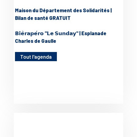
Maison du Département des Solidarités |
Bilan de santé GRATUIT
𝗕𝗶𝗲̀𝗿𝗮𝗽𝗲́𝗿𝗼 "𝗟𝗲 𝗦𝘂𝗻𝗱𝗮𝘆" | Esplanade
Charles de Gaulle
Tout l'agenda