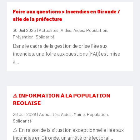
Foire aux questions > Incendies en Gironde /
site de la préfecture
30 Juil 2026
|
Actualités
,
Aides
,
Aides
,
Population
,
Prévention
,
Solidarité
Dans le cadre de la gestion de crise liée aux
incendies, une foire aux questions (FAQ) est mise
à...
⚠️ 𝗜𝗡𝗙𝗢𝗥𝗠𝗔𝗧𝗜𝗢𝗡 𝗔̀ 𝗟𝗔 𝗣𝗢𝗣𝗨𝗟𝗔𝗧𝗜𝗢𝗡
𝗥𝗘́𝗢𝗟𝗔𝗜𝗦𝗘
28 Juil 2026
|
Actualités
,
Aides
,
Mairie
,
Population
,
Solidarité
⚠️ En raison de la situation exceptionnelle liée aux
incendies en Gironde, un arrêté préfectoral...