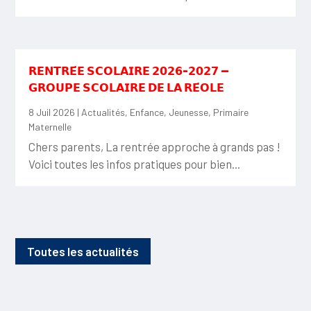
𝗥𝗘𝗡𝗧𝗥𝗘́𝗘 𝗦𝗖𝗢𝗟𝗔𝗜𝗥𝗘 𝟮𝟬𝟮𝟲-𝟮𝟬𝟮𝟳 —
𝗚𝗥𝗢𝗨𝗣𝗘 𝗦𝗖𝗢𝗟𝗔𝗜𝗥𝗘 𝗗𝗘 𝗟𝗔 𝗥𝗘́𝗢𝗟𝗘
8 Juil 2026
|
Actualités
,
Enfance
,
Jeunesse
,
Primaire
Maternelle
Chers parents, La rentrée approche à grands pas !
Voici toutes les infos pratiques pour bien...
Toutes les actualités