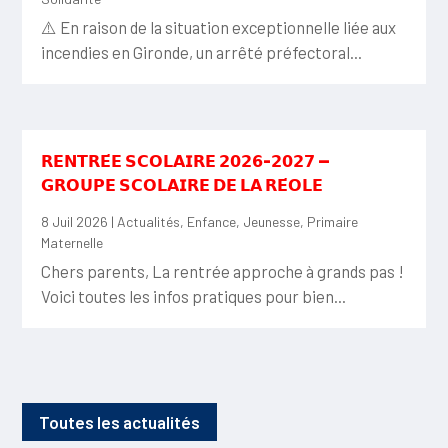
⚠️ En raison de la situation exceptionnelle liée aux
incendies en Gironde, un arrêté préfectoral...
𝗥𝗘𝗡𝗧𝗥𝗘́𝗘 𝗦𝗖𝗢𝗟𝗔𝗜𝗥𝗘 𝟮𝟬𝟮𝟲-𝟮𝟬𝟮𝟳 —
𝗚𝗥𝗢𝗨𝗣𝗘 𝗦𝗖𝗢𝗟𝗔𝗜𝗥𝗘 𝗗𝗘 𝗟𝗔 𝗥𝗘́𝗢𝗟𝗘
8 Juil 2026
|
Actualités
,
Enfance
,
Jeunesse
,
Primaire
Maternelle
Chers parents, La rentrée approche à grands pas !
Voici toutes les infos pratiques pour bien...
Toutes les actualités