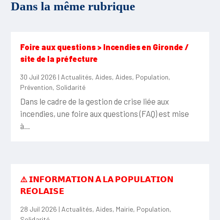
Dans la même rubrique
Foire aux questions > Incendies en Gironde /
site de la préfecture
30 Juil 2026
|
Actualités
,
Aides
,
Aides
,
Population
,
Prévention
,
Solidarité
Dans le cadre de la gestion de crise liée aux
incendies, une foire aux questions (FAQ) est mise
à...
⚠️ 𝗜𝗡𝗙𝗢𝗥𝗠𝗔𝗧𝗜𝗢𝗡 𝗔̀ 𝗟𝗔 𝗣𝗢𝗣𝗨𝗟𝗔𝗧𝗜𝗢𝗡
𝗥𝗘́𝗢𝗟𝗔𝗜𝗦𝗘
28 Juil 2026
|
Actualités
,
Aides
,
Mairie
,
Population
,
Solidarité