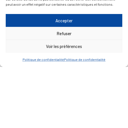
peut avoir un effet négatif sur certaines caractéristiques et fonctions.
— Faire une recherche
Accepter
Refuser
A FEUILLETER !
Voir les préférences
Politique de confidentialité
Politique de confidentialité