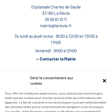
Esplanade Charles de Gaulle
33 190 La Réole
05 56 61 10 11
mairie@lareole.fr
Du lundi au jeudi inclus : 8h30 à 12h30 et 13h30 à
17h00
Vendredi : 9h00 à 12h00
— Contacter la Mairie
ACCÈS RAPIDE
Travaux
Gérer le consentement aux
cookies
Marchés publics
Annuaire des associations
Pour offrir les meilleures expériences, nous utilisons des technologies
telles que les cookies pour stocker et/ou accéder aux informations des
Urbanisme
appareils. Le fait de consentir à ces technologies nous permettra de traiter
des données telles que le comportement de navigation ou les ID uniques
Espace agent
sur ce site. Le fait de ne pas consentir ou de retirer son consentement