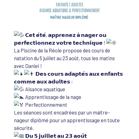
𝗖𝗲𝘁 𝗲́𝘁𝗲́, 𝗮𝗽𝗽𝗿𝗲𝗻𝗲𝘇 𝗮̀ 𝗻𝗮𝗴𝗲𝗿 𝗼𝘂
𝗽𝗲𝗿𝗳𝗲𝗰𝘁𝗶𝗼𝗻𝗻𝗲𝘇 𝘃𝗼𝘁𝗿𝗲 𝘁𝗲𝗰𝗵𝗻𝗶𝗾𝘂𝗲 !
La Piscine de la Réole propose des cours de
natation du 5 juillet au 23 août, tous les matins
avec Daniel !
𝗗𝗲𝘀 𝗰𝗼𝘂𝗿𝘀 𝗮𝗱𝗮𝗽𝘁𝗲́𝘀 𝗮𝘂𝘅 𝗲𝗻𝗳𝗮𝗻𝘁𝘀
𝗰𝗼𝗺𝗺𝗲 𝗮𝘂𝘅 𝗮𝗱𝘂𝗹𝘁𝗲𝘀 :
Aisance aquatique
Apprentissage de la nage
Perfectionnement
Les séances sont encadrées par un maître-
nageur diplômé pour un apprentissage en toute
sécurité.
𝗗𝘂 𝟱 𝗷𝘂𝗶𝗹𝗹𝗲𝘁 𝗮𝘂 𝟮𝟯 𝗮𝗼𝘂̂𝘁