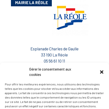
MAIRIE LA RÉOLE
Esplanade Charles de Gaulle
33 190 La Réole
05 56 61 10 11
mairie@lareole.fr
Gérer le consentement aux
cookies
Du lundi au jeudi inclus : 8h30 à 12h30 et 13h30 à
17h00
Pour offrir les meilleures expériences, nous utilisons des technologies
telles que les cookies pour stocker et/ou accéder aux informations des
Vendredi : 9h00 à 12h00
appareils. Le fait de consentir à ces technologies nous permettra de traiter
des données telles que le comportement de navigation ou les ID uniques
— Contacter la Mairie
sur ce site. Le fait de ne pas consentir ou de retirer son consentement
peut avoir un effet négatif sur certaines caractéristiques et fonctions.