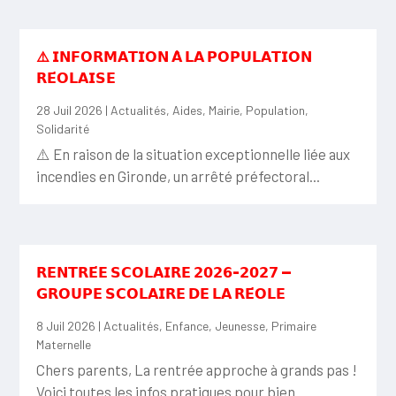
⚠️ 𝗜𝗡𝗙𝗢𝗥𝗠𝗔𝗧𝗜𝗢𝗡 𝗔̀ 𝗟𝗔 𝗣𝗢𝗣𝗨𝗟𝗔𝗧𝗜𝗢𝗡
𝗥𝗘́𝗢𝗟𝗔𝗜𝗦𝗘
28 Juil 2026
|
Actualités
,
Aides
,
Mairie
,
Population
,
Solidarité
⚠️ En raison de la situation exceptionnelle liée aux
incendies en Gironde, un arrêté préfectoral...
𝗥𝗘𝗡𝗧𝗥𝗘́𝗘 𝗦𝗖𝗢𝗟𝗔𝗜𝗥𝗘 𝟮𝟬𝟮𝟲-𝟮𝟬𝟮𝟳 —
𝗚𝗥𝗢𝗨𝗣𝗘 𝗦𝗖𝗢𝗟𝗔𝗜𝗥𝗘 𝗗𝗘 𝗟𝗔 𝗥𝗘́𝗢𝗟𝗘
8 Juil 2026
|
Actualités
,
Enfance
,
Jeunesse
,
Primaire
Maternelle
Chers parents, La rentrée approche à grands pas !
Voici toutes les infos pratiques pour bien...