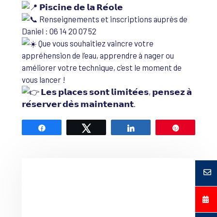
𝗣𝗶𝘀𝗰𝗶𝗻𝗲 𝗱𝗲 𝗹𝗮 𝗥𝗲́𝗼𝗹𝗲
Renseignements et inscriptions auprès de
Daniel : 06 14 20 07 52
Que vous souhaitiez vaincre votre
appréhension de l’eau, apprendre à nager ou
améliorer votre technique, c’est le moment de
vous lancer !
𝗟𝗲𝘀 𝗽𝗹𝗮𝗰𝗲𝘀 𝘀𝗼𝗻𝘁 𝗹𝗶𝗺𝗶𝘁𝗲́𝗲𝘀, 𝗽𝗲𝗻𝘀𝗲𝘇 𝗮̀
𝗿𝗲́𝘀𝗲𝗿𝘃𝗲𝗿 𝗱𝗲̀𝘀 𝗺𝗮𝗶𝗻𝘁𝗲𝗻𝗮𝗻𝘁.
Partagez
Tweetez
Partagez
Épingle