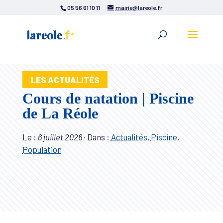
05 56 61 10 11
mairie@lareole.fr
LES ACTUALITÉS
Cours de natation | Piscine
de La Réole
Le :
6 juillet 2026
·
Dans :
Actualités
,
Piscine
,
Population