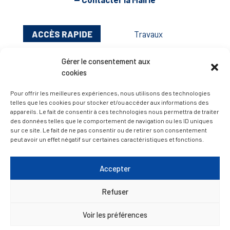
ACCÈS RAPIDE
Travaux
Marchés publics
Gérer le consentement aux
Annuaire des associations
cookies
Urbanisme
Pour offrir les meilleures expériences, nous utilisons des technologies
Espace agent
telles que les cookies pour stocker et/ou accéder aux informations des
appareils. Le fait de consentir à ces technologies nous permettra de traiter
des données telles que le comportement de navigation ou les ID uniques
sur ce site. Le fait de ne pas consentir ou de retirer son consentement
— Faire une recherche
peut avoir un effet négatif sur certaines caractéristiques et fonctions.
Accepter
A FEUILLETER !
Refuser
Voir les préférences