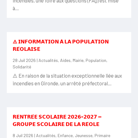
incendies, une foire aux questions (FAQ) est mise
à...
⚠️ 𝗜𝗡𝗙𝗢𝗥𝗠𝗔𝗧𝗜𝗢𝗡 𝗔̀ 𝗟𝗔 𝗣𝗢𝗣𝗨𝗟𝗔𝗧𝗜𝗢𝗡
𝗥𝗘́𝗢𝗟𝗔𝗜𝗦𝗘
28 Juil 2026
|
Actualités
,
Aides
,
Mairie
,
Population
,
Solidarité
⚠️ En raison de la situation exceptionnelle liée aux
incendies en Gironde, un arrêté préfectoral...
𝗥𝗘𝗡𝗧𝗥𝗘́𝗘 𝗦𝗖𝗢𝗟𝗔𝗜𝗥𝗘 𝟮𝟬𝟮𝟲-𝟮𝟬𝟮𝟳 —
𝗚𝗥𝗢𝗨𝗣𝗘 𝗦𝗖𝗢𝗟𝗔𝗜𝗥𝗘 𝗗𝗘 𝗟𝗔 𝗥𝗘́𝗢𝗟𝗘
8 Juil 2026
|
Actualités
,
Enfance
,
Jeunesse
,
Primaire