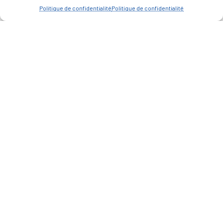
Politique de confidentialité
Politique de confidentialité
— Accéder au kiosque
D’ART ET D’HISTOIRE
— Découvrir et visiter