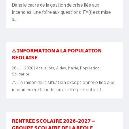
Dans le cadre de la gestion de crise liée aux
incendies, une foire aux questions (FAQ) est mise
à...
⚠️ 𝗜𝗡𝗙𝗢𝗥𝗠𝗔𝗧𝗜𝗢𝗡 𝗔̀ 𝗟𝗔 𝗣𝗢𝗣𝗨𝗟𝗔𝗧𝗜𝗢𝗡
𝗥𝗘́𝗢𝗟𝗔𝗜𝗦𝗘
28 Juil 2026
|
Actualités
,
Aides
,
Mairie
,
Population
,
Solidarité
⚠️ En raison de la situation exceptionnelle liée aux
incendies en Gironde, un arrêté préfectoral...
𝗥𝗘𝗡𝗧𝗥𝗘́𝗘 𝗦𝗖𝗢𝗟𝗔𝗜𝗥𝗘 𝟮𝟬𝟮𝟲-𝟮𝟬𝟮𝟳 —
𝗚𝗥𝗢𝗨𝗣𝗘 𝗦𝗖𝗢𝗟𝗔𝗜𝗥𝗘 𝗗𝗘 𝗟𝗔 𝗥𝗘́𝗢𝗟𝗘