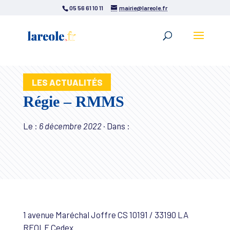
05 56 61 10 11
mairie@lareole.fr
LES ACTUALITÉS
Régie – RMMS
Le :
6 décembre 2022
·
Dans :
1 avenue Maréchal Joffre CS 10191 / 33190 LA
REOLE Cedex