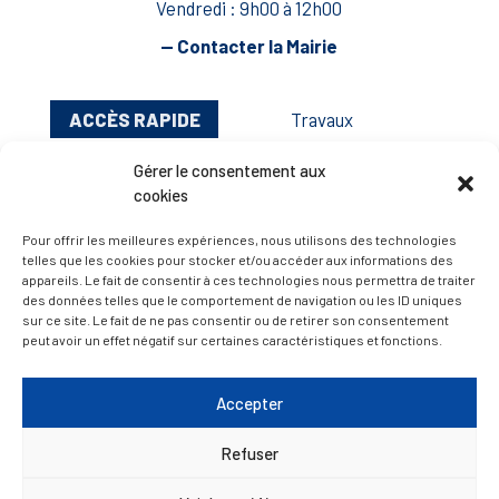
Vendredi : 9h00 à 12h00
— Contacter la Mairie
ACCÈS RAPIDE
Travaux
Marchés publics
Gérer le consentement aux
Annuaire des associations
cookies
Urbanisme
Pour offrir les meilleures expériences, nous utilisons des technologies
telles que les cookies pour stocker et/ou accéder aux informations des
Espace agent
appareils. Le fait de consentir à ces technologies nous permettra de traiter
des données telles que le comportement de navigation ou les ID uniques
sur ce site. Le fait de ne pas consentir ou de retirer son consentement
peut avoir un effet négatif sur certaines caractéristiques et fonctions.
— Faire une recherche
Accepter
A FEUILLETER !
Refuser