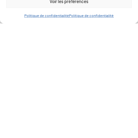
Voir les préférences
Politique de confidentialité
Politique de confidentialité
— Accéder au kiosque
D’ART ET D’HISTOIRE