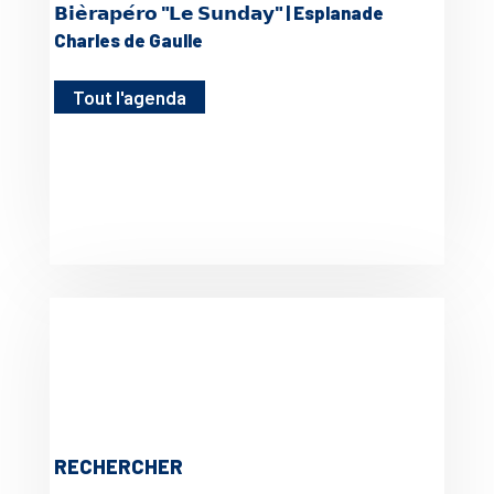
𝗕𝗶𝗲̀𝗿𝗮𝗽𝗲́𝗿𝗼 "𝗟𝗲 𝗦𝘂𝗻𝗱𝗮𝘆" | Esplanade
Charles de Gaulle
Tout l'agenda
RECHERCHER