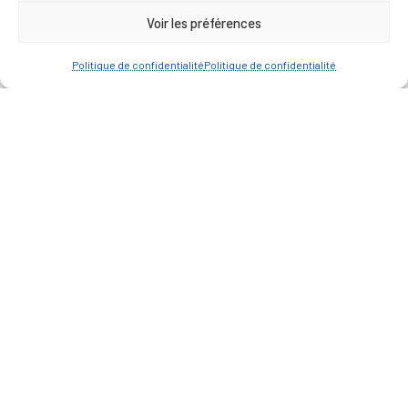
Voir les préférences
Politique de confidentialité
Politique de confidentialité
— Accéder au kiosque
D’ART ET D’HISTOIRE