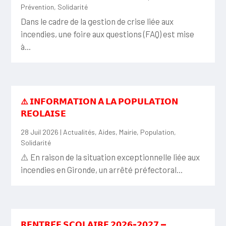
Prévention
,
Solidarité
Dans le cadre de la gestion de crise liée aux
incendies, une foire aux questions (FAQ) est mise
à...
⚠️ 𝗜𝗡𝗙𝗢𝗥𝗠𝗔𝗧𝗜𝗢𝗡 𝗔̀ 𝗟𝗔 𝗣𝗢𝗣𝗨𝗟𝗔𝗧𝗜𝗢𝗡
𝗥𝗘́𝗢𝗟𝗔𝗜𝗦𝗘
28 Juil 2026
|
Actualités
,
Aides
,
Mairie
,
Population
,
Solidarité
⚠️ En raison de la situation exceptionnelle liée aux
incendies en Gironde, un arrêté préfectoral...
𝗥𝗘𝗡𝗧𝗥𝗘́𝗘 𝗦𝗖𝗢𝗟𝗔𝗜𝗥𝗘 𝟮𝟬𝟮𝟲-𝟮𝟬𝟮𝟳 —