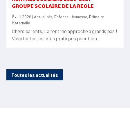
𝗚𝗥𝗢𝗨𝗣𝗘 𝗦𝗖𝗢𝗟𝗔𝗜𝗥𝗘 𝗗𝗘 𝗟𝗔 𝗥𝗘́𝗢𝗟𝗘
8 Juil 2026
|
Actualités
,
Enfance
,
Jeunesse
,
Primaire
Maternelle
Chers parents, La rentrée approche à grands pas !
Voici toutes les infos pratiques pour bien...
Toutes les actualités