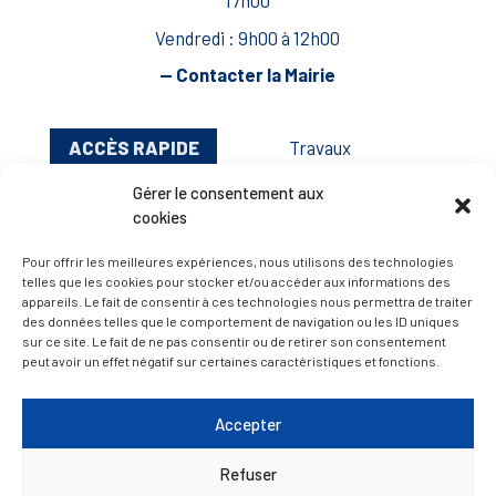
17h00
Vendredi : 9h00 à 12h00
— Contacter la Mairie
ACCÈS RAPIDE
Travaux
Marchés publics
Gérer le consentement aux
cookies
Annuaire des associations
Urbanisme
Pour offrir les meilleures expériences, nous utilisons des technologies
telles que les cookies pour stocker et/ou accéder aux informations des
Espace agent
appareils. Le fait de consentir à ces technologies nous permettra de traiter
des données telles que le comportement de navigation ou les ID uniques
sur ce site. Le fait de ne pas consentir ou de retirer son consentement
peut avoir un effet négatif sur certaines caractéristiques et fonctions.
— Faire une recherche
Accepter
A FEUILLETER !
Refuser