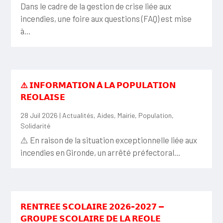
Dans le cadre de la gestion de crise liée aux
incendies, une foire aux questions (FAQ) est mise
à...
⚠️ 𝗜𝗡𝗙𝗢𝗥𝗠𝗔𝗧𝗜𝗢𝗡 𝗔̀ 𝗟𝗔 𝗣𝗢𝗣𝗨𝗟𝗔𝗧𝗜𝗢𝗡
𝗥𝗘́𝗢𝗟𝗔𝗜𝗦𝗘
28 Juil 2026
|
Actualités
,
Aides
,
Mairie
,
Population
,
Solidarité
⚠️ En raison de la situation exceptionnelle liée aux
incendies en Gironde, un arrêté préfectoral...
𝗥𝗘𝗡𝗧𝗥𝗘́𝗘 𝗦𝗖𝗢𝗟𝗔𝗜𝗥𝗘 𝟮𝟬𝟮𝟲-𝟮𝟬𝟮𝟳 —
𝗚𝗥𝗢𝗨𝗣𝗘 𝗦𝗖𝗢𝗟𝗔𝗜𝗥𝗘 𝗗𝗘 𝗟𝗔 𝗥𝗘́𝗢𝗟𝗘