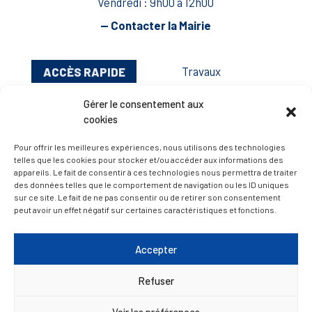
Vendredi : 9h00 à 12h00
— Contacter la Mairie
ACCÈS RAPIDE
Travaux
Marchés publics
Gérer le consentement aux
Annuaire des associations
cookies
Urbanisme
Pour offrir les meilleures expériences, nous utilisons des technologies
telles que les cookies pour stocker et/ou accéder aux informations des
Espace agent
appareils. Le fait de consentir à ces technologies nous permettra de traiter
des données telles que le comportement de navigation ou les ID uniques
sur ce site. Le fait de ne pas consentir ou de retirer son consentement
— Faire une recherche
peut avoir un effet négatif sur certaines caractéristiques et fonctions.
Accepter
A FEUILLETER !
Refuser
Voir les préférences