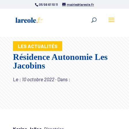
05 56 61 10 11
mairie@lareole.fr
LES ACTUALITÉS
Résidence Autonomie Les
Jacobins
Le :
10 octobre 2022
·
Dans :
Karine Jolles
,
Directrice