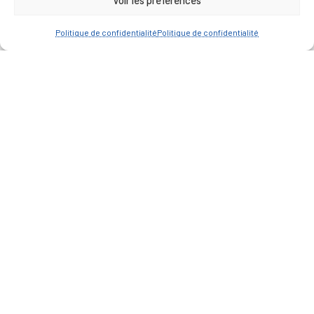
Politique de confidentialité
Politique de confidentialité
— Accéder au kiosque
D’ART ET D’HISTOIRE