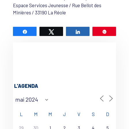
Espace Services Jeunesse / Rue Bellot des
Minières / 33190 La Réole
Partagez
Tweetez
Partagez
Épingle
L’AGENDA
L
M
M
J
V
S
D
29
30
1
2
3
4
5