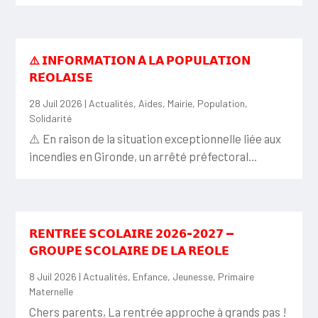
⚠️ 𝗜𝗡𝗙𝗢𝗥𝗠𝗔𝗧𝗜𝗢𝗡 𝗔̀ 𝗟𝗔 𝗣𝗢𝗣𝗨𝗟𝗔𝗧𝗜𝗢𝗡
𝗥𝗘́𝗢𝗟𝗔𝗜𝗦𝗘
28 Juil 2026
|
Actualités
,
Aides
,
Mairie
,
Population
,
Solidarité
⚠️ En raison de la situation exceptionnelle liée aux
incendies en Gironde, un arrêté préfectoral...
𝗥𝗘𝗡𝗧𝗥𝗘́𝗘 𝗦𝗖𝗢𝗟𝗔𝗜𝗥𝗘 𝟮𝟬𝟮𝟲-𝟮𝟬𝟮𝟳 —
𝗚𝗥𝗢𝗨𝗣𝗘 𝗦𝗖𝗢𝗟𝗔𝗜𝗥𝗘 𝗗𝗘 𝗟𝗔 𝗥𝗘́𝗢𝗟𝗘
8 Juil 2026
|
Actualités
,
Enfance
,
Jeunesse
,
Primaire
Maternelle
Chers parents, La rentrée approche à grands pas !