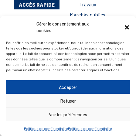
ACCÈS RAPIDE
Travaux
Marchés publics
Gérer le consentement aux
Annuaire des associations
cookies
Urbanisme
Pour offrir les meilleures expériences, nous utilisons des technologies
Espace agent
telles que les cookies pour stocker et/ou accéder aux informations des
appareils. Le fait de consentir à ces technologies nous permettra de traiter
des données telles que le comportement de navigation ou les ID uniques
sur ce site. Le fait de ne pas consentir ou de retirer son consentement
— Faire une recherche
peut avoir un effet négatif sur certaines caractéristiques et fonctions.
A FEUILLETER !
Accepter
Refuser
Voir les préférences
Politique de confidentialité
Politique de confidentialité