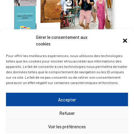
Gérer le consentement aux
cookies
Pour offrir les meilleures expériences, nous utilisons des technologies
telles que les cookies pour stocker et/ou accéder aux informations des
— Accéder au kiosque
appareils. Le fait de consentir à ces technologies nous permettra de traiter
des données telles que le comportement de navigation ou les ID uniques
sur ce site. Le fait de ne pas consentir ou de retirer son consentement
peut avoir un effet négatif sur certaines caractéristiques et fonctions.
D’ART ET D’HISTOIRE
Accepter
— Découvrir et visiter
Refuser
Voir les préférences