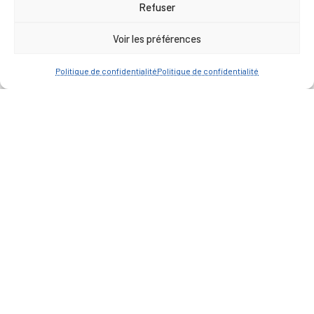
Refuser
Voir les préférences
Politique de confidentialité
Politique de confidentialité
Mentions légales
Politique de confidentialité
Plan du site
Contacter la Mairie