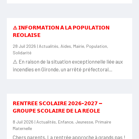
⚠️ 𝗜𝗡𝗙𝗢𝗥𝗠𝗔𝗧𝗜𝗢𝗡 𝗔̀ 𝗟𝗔 𝗣𝗢𝗣𝗨𝗟𝗔𝗧𝗜𝗢𝗡
𝗥𝗘́𝗢𝗟𝗔𝗜𝗦𝗘
28 Juil 2026
|
Actualités
,
Aides
,
Mairie
,
Population
,
Solidarité
⚠️ En raison de la situation exceptionnelle liée aux
incendies en Gironde, un arrêté préfectoral...
𝗥𝗘𝗡𝗧𝗥𝗘́𝗘 𝗦𝗖𝗢𝗟𝗔𝗜𝗥𝗘 𝟮𝟬𝟮𝟲-𝟮𝟬𝟮𝟳 —
𝗚𝗥𝗢𝗨𝗣𝗘 𝗦𝗖𝗢𝗟𝗔𝗜𝗥𝗘 𝗗𝗘 𝗟𝗔 𝗥𝗘́𝗢𝗟𝗘
8 Juil 2026
|
Actualités
,
Enfance
,
Jeunesse
,
Primaire
Maternelle
Chers parents, La rentrée approche à grands pas !