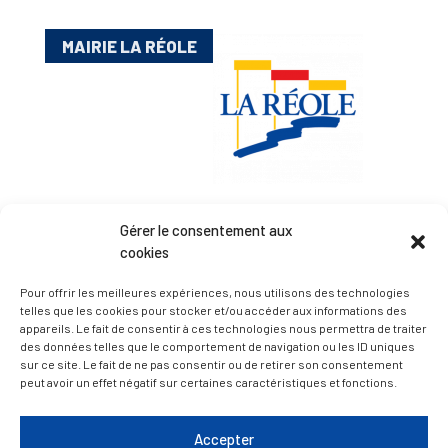
MAIRIE LA RÉOLE
Gérer le consentement aux
Esplanade Charles de Gaulle
cookies
33 190 La Réole
05 56 61 10 11
Pour offrir les meilleures expériences, nous utilisons des technologies
mairie@lareole.fr
telles que les cookies pour stocker et/ou accéder aux informations des
appareils. Le fait de consentir à ces technologies nous permettra de traiter
des données telles que le comportement de navigation ou les ID uniques
Du lundi au jeudi inclus : 8h30 à 12h30 et 13h30 à
sur ce site. Le fait de ne pas consentir ou de retirer son consentement
17h00
peut avoir un effet négatif sur certaines caractéristiques et fonctions.
Vendredi : 9h00 à 12h00
Accepter
— Contacter la Mairie