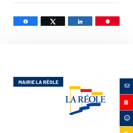
Partagez
Tweetez
Partagez
Épingle
MAIRIE LA RÉOLE