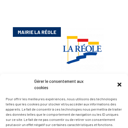
MAIRIE LA RÉOLE
Gérer le consentement aux
Esplanade Charles de Gaulle
cookies
33 190 La Réole
Pour offrir les meilleures expériences, nous utilisons des technologies
05 56 61 10 11
telles que les cookies pour stocker et/ou accéder aux informations des
mairie@lareole.fr
appareils. Le fait de consentir à ces technologies nous permettra de traiter
des données telles que le comportement de navigation ou les ID uniques
Du lundi au jeudi inclus : 8h30 à 12h30 et 13h30 à
sur ce site. Le fait de ne pas consentir ou de retirer son consentement
peut avoir un effet négatif sur certaines caractéristiques et fonctions.
17h00