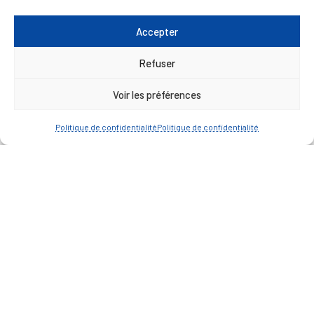
Vendredi : 9h00 à 12h00
Accepter
— Contacter la Mairie
Refuser
ACCÈS RAPIDE
Travaux
Voir les préférences
Marchés publics
Politique de confidentialité
Politique de confidentialité
Annuaire des associations
Urbanisme
Espace agent
— Faire une recherche
A FEUILLETER !