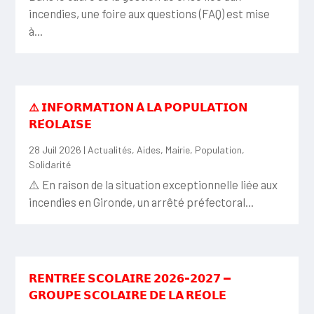
incendies, une foire aux questions (FAQ) est mise
à...
⚠️ 𝗜𝗡𝗙𝗢𝗥𝗠𝗔𝗧𝗜𝗢𝗡 𝗔̀ 𝗟𝗔 𝗣𝗢𝗣𝗨𝗟𝗔𝗧𝗜𝗢𝗡
𝗥𝗘́𝗢𝗟𝗔𝗜𝗦𝗘
28 Juil 2026
|
Actualités
,
Aides
,
Mairie
,
Population
,
Solidarité
⚠️ En raison de la situation exceptionnelle liée aux
incendies en Gironde, un arrêté préfectoral...
𝗥𝗘𝗡𝗧𝗥𝗘́𝗘 𝗦𝗖𝗢𝗟𝗔𝗜𝗥𝗘 𝟮𝟬𝟮𝟲-𝟮𝟬𝟮𝟳 —
𝗚𝗥𝗢𝗨𝗣𝗘 𝗦𝗖𝗢𝗟𝗔𝗜𝗥𝗘 𝗗𝗘 𝗟𝗔 𝗥𝗘́𝗢𝗟𝗘