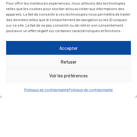
Pour offrir les meilleures expériences, nous utilisons des technologies
quinzaine de drôles de dames ancré dans La
telles que les cookies pour stocker et/ou accéder aux informations des
Réole, ville d'art et d'histoire. Un chef musicien
appareils. Le fait de consentir à ces technologies nous permettra de traiter
exigeant [...]
des données telles que le comportement de navigation ou les ID uniques
sur ce site. Le fait de ne pas consentir ou de retirer son consentement
peut avoir un effet négatif sur certaines caractéristiques et fonctions.
PLUS D’INFOS
Accepter
Refuser
Voir les préférences
Politique de confidentialité
Politique de confidentialité
Restez informé·e des
actualités de votre
commune