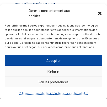
Festival Firefest
Gérer le consentement aux
28 juin 2025
cookies
14h00
Pour offrir les meilleures expériences, nous utilisons des technologies
telles que les cookies pour stocker et/ou accéder aux informations des
appareils. Le fait de consentir à ces technologies nous permettra de traiter
Le festival de Mijéma pour une journée
des données telles que le comportement de navigation ou les ID uniques
enflammée. Au programme : Journée portes
sur ce site. Le fait de ne pas consentir ou de retirer son consentement
ouvertes, village enfants, concept explosif, une
peut avoir un effet négatif sur certaines caractéristiques et fonctions.
ambiance survoltée et des surprises qui [...]
Accepter
PLUS D’INFOS
Refuser
Voir les préférences
Politique de confidentialité
Politique de confidentialité