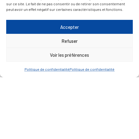
sur ce site. Le fait de ne pas consentir ou de retirer son consentement
peut avoir un effet négatif sur certaines caractéristiques et fonctions.
Accepter
Refuser
Retrouvez les prochains évènements
Voir les préférences
et les dernières actualités 😉
Politique de confidentialité
Politique de confidentialité
Vous souhaitez que l’on
publie votre évènement ?
Vous êtes une association ou un professionnel
de La Réole ?