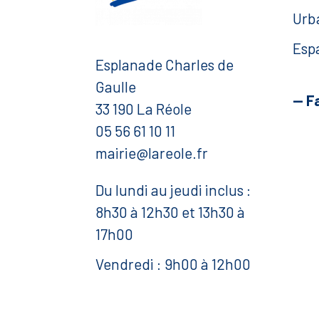
Urb
Esp
Esplanade Charles de
Gaulle
— F
33 190 La Réole
05 56 61 10 11
mairie@lareole.fr
Du lundi au jeudi inclus :
8h30 à 12h30 et 13h30 à
17h00
Vendredi : 9h00 à 12h00
— Contacter la Mairie