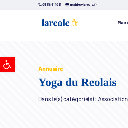
05 56 61 10 11
mairie@lareole.fr
Mair
Ouvrir la barre d’outils
Annuaire
Yoga du Reolais
Dans le(s) catégorie(s) : Association