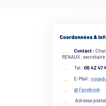
Coordonnées & in
Contact :
Chant
RENAUX , secrétaire
Tel :
06 42 47 
E-Mail :
yogadu
@ Facebook
Adresse postal