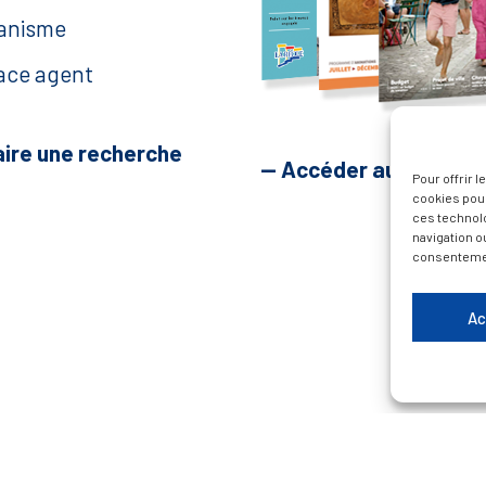
anisme
ace agent
aire une recherche
— Accéder au kiosque
Pour offrir 
cookies pour
ces technol
navigation ou
consentement
Ac