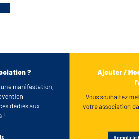
e
ociation ?
Ajouter / Mod
l
r une manifestation,
bvention
Vous souhaitez mett
ices dédiés aux
votre association dan
 !
ls
Remplir le