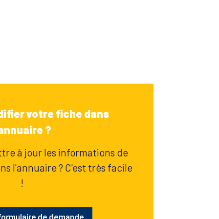
ifier votre fiche dans
'annuaire ?
re à jour les informations de
s l'annuaire ? C'est très facile
!
 formulaire de demande