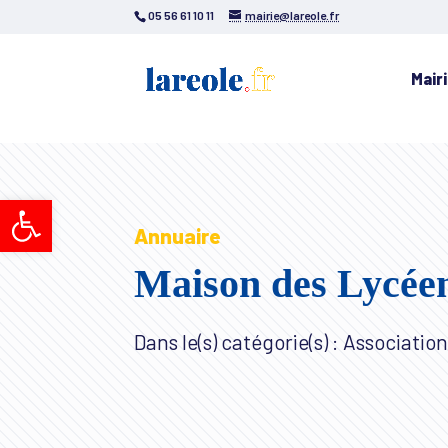
05 56 61 10 11
mairie@lareole.fr
Mair
Ouvrir la barre d’outils
Annuaire
Maison des Lycée
Dans le(s) catégorie(s) : Associatio