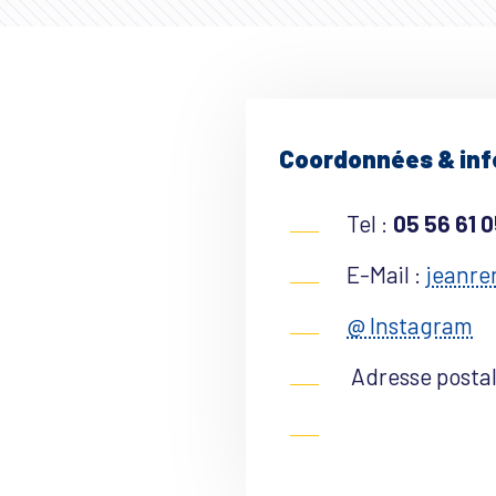
Coordonnées & in
Tel :
05 56 61 0
E-Mail :
jeanr
@ Instagram
Adresse postal