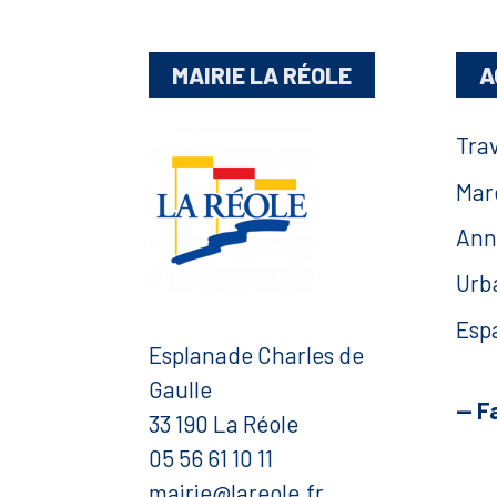
MAIRIE LA RÉOLE
A
Tra
Mar
Ann
Urb
Esp
Esplanade Charles de
Gaulle
— F
33 190 La Réole
05 56 61 10 11
mairie@lareole.fr