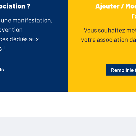
ociation ?
Ajouter / Mod
l
r une manifestation,
bvention
Vous souhaitez mett
ices dédiés aux
votre association dan
 !
ls
Remplir le