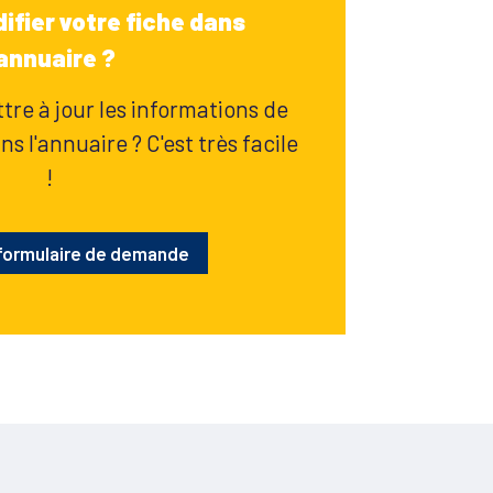
ifier votre fiche dans
'annuaire ?
re à jour les informations de
s l'annuaire ? C'est très facile
!
 formulaire de demande