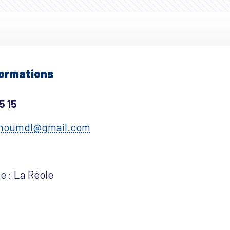
formations
5 15
enoumdl@gmail.com
e : La Réole