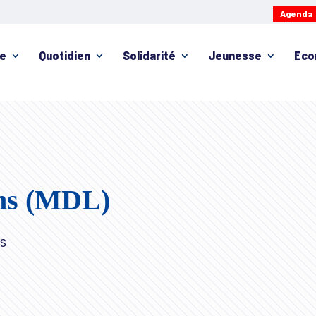
Agenda
ie
Quotidien
Solidarité
Jeunesse
Eco
ns (MDL)
ns