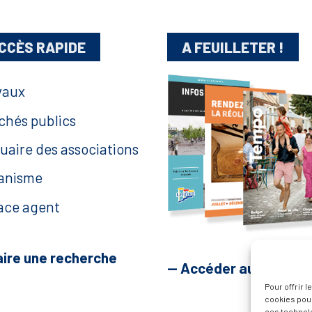
CCÈS RAPIDE
A FEUILLETER !
vaux
chés publics
uaire des associations
anisme
ace agent
aire une recherche
— Accéder au kiosque
Pour offrir 
cookies pour
ces technol