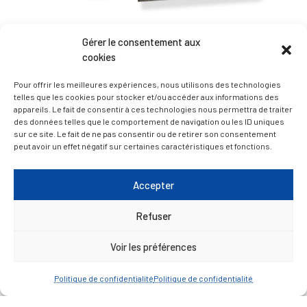
— Accéder au kiosque
Gérer le consentement aux
cookies
Pour offrir les meilleures expériences, nous utilisons des technologies
D’ART ET D’HISTOIRE
telles que les cookies pour stocker et/ou accéder aux informations des
appareils. Le fait de consentir à ces technologies nous permettra de traiter
des données telles que le comportement de navigation ou les ID uniques
— Découvrir et visiter
sur ce site. Le fait de ne pas consentir ou de retirer son consentement
peut avoir un effet négatif sur certaines caractéristiques et fonctions.
Accepter
Refuser
Voir les préférences
Politique de confidentialité
Politique de confidentialité