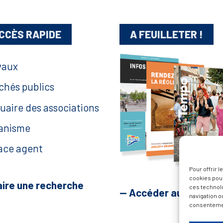
CCÈS RAPIDE
A FEUILLETER !
vaux
chés publics
uaire des associations
anisme
ace agent
Pour offrir 
cookies pour
aire une recherche
ces technol
— Accéder au kiosque
navigation ou
consentement