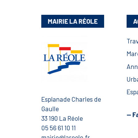
MAIRIE LA RÉOLE
A
Tra
Mar
Ann
Urb
Esp
Esplanade Charles de
Gaulle
— F
33 190 La Réole
05 56 61 10 11
mairie@lareole.fr