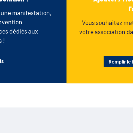
l
r une manifestation,
bvention
Vous souhaitez mett
ices dédiés aux
votre association dan
 !
ls
Remplir le