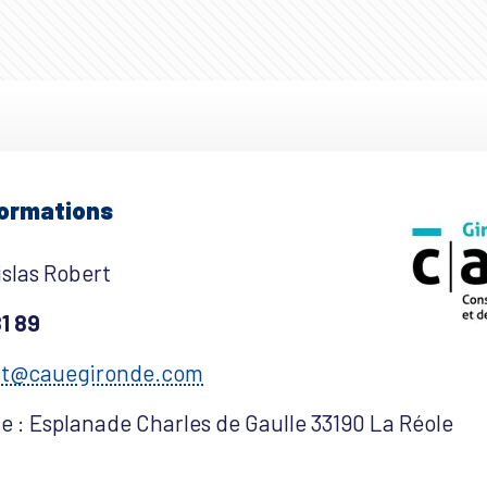
formations
islas Robert
81 89
ct@cauegironde.com
e : Esplanade Charles de Gaulle 33190 La Réole