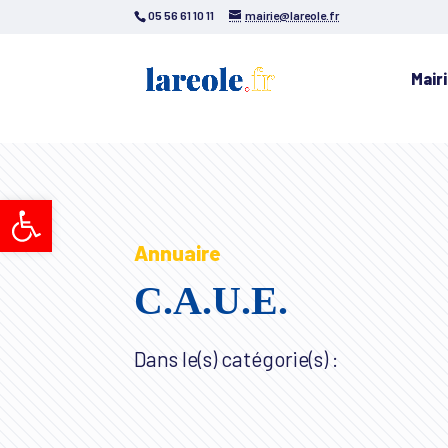
05 56 61 10 11
mairie@lareole.fr
Mair
Ouvrir la barre d’outils
Annuaire
C.A.U.E.
Dans le(s) catégorie(s) :