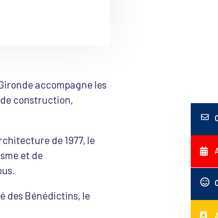
a Gironde accompagne les
s de construction,
rchitecture de 1977, le
isme et de
ous.
é des Bénédictins, le