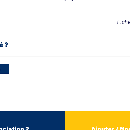
Fiche
é ?
e
ociation ?
Ajouter / Mod