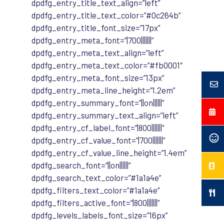
dpdfg_entry_title_text_align=”left”
dpdfg_entry_title_text_color=”#0c264b”
dpdfg_entry_title_font_size=”17px”
dpdfg_entry_meta_font=”|700|||||||”
dpdfg_entry_meta_text_align=”left”
dpdfg_entry_meta_text_color=”#fb0001″
dpdfg_entry_meta_font_size=”13px”
dpdfg_entry_meta_line_height=”1.2em”
dpdfg_entry_summary_font=”||on||||||”
dpdfg_entry_summary_text_align=”left”
dpdfg_entry_cf_label_font=”|800|||||||”
dpdfg_entry_cf_value_font=”|700|||||||”
dpdfg_entry_cf_value_line_height=”1.4em”
dpdfg_search_font=”||on||||||”
dpdfg_search_text_color=”#1a1a4e”
dpdfg_filters_text_color=”#1a1a4e”
dpdfg_filters_active_font=”|800|||||||”
dpdfg_levels_labels_font_size=”16px”