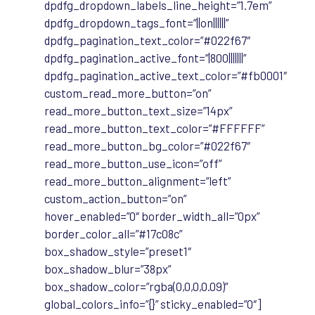
dpdfg_dropdown_labels_line_height=”1.7em”
dpdfg_dropdown_tags_font=”||on||||||”
dpdfg_pagination_text_color=”#022f67″
dpdfg_pagination_active_font=”|800|||||||”
dpdfg_pagination_active_text_color=”#fb0001″
custom_read_more_button=”on”
read_more_button_text_size=”14px”
read_more_button_text_color=”#FFFFFF”
read_more_button_bg_color=”#022f67″
read_more_button_use_icon=”off”
read_more_button_alignment=”left”
custom_action_button=”on”
hover_enabled=”0″ border_width_all=”0px”
border_color_all=”#17c08c”
box_shadow_style=”preset1″
box_shadow_blur=”38px”
box_shadow_color=”rgba(0,0,0,0.09)”
global_colors_info=”{}” sticky_enabled=”0″]