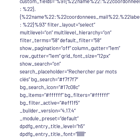
custom_fields=”%91{%22name%22:%22coordonnee
: %22},
{%22name%22:%22coordonnees_mail%22,%22labe
: %22}%93″ filter_layout=”select”
multilevel=”on” multilevel_hierarchy=”on”
filter_terms=”58″ default_filter=”58″
show_pagination=”off” column_gutter=”1em”
row_gutter=”1em” grid_font_size=”12px”
show_search=”on”
search_placeholder=”Rechercher par mots
clés” bg_search=”#f7f7f7″
bg_search_icon=”#17c08c”
bg_items=”#ffffff” bg_filters=”#ffffff”
bg_filter_active=”#eff1f5″
_builder_version=”4.17.4″
_module_preset=”default”
dpdfg_entry_title_level=”h5″
dpdfg_entry_title_font=”||||||||”