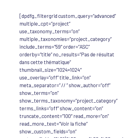
[dpdfg_filtergrid custom_query=”advanced”
multiple_cpt=”project”
use_taxonomy_terms=”on”
multiple_taxonomies=”project_category”
include_terms=”59″ order=”ASC”
orderby=”title” no_results=”Pas de résultat
dans cette thématique”
thumbnail_size=”1024×1024″
use_overlay=”off” title_link=”on”
meta_separator=” // ” show_author=”off”
show_terms=”on”
show_terms_taxonomy=”project_category”
terms_links=”off” show_content=”on”
truncate_content=”100″ read_more=”on”
read_more_text=”Voir la fiche”
show_custom_fields=”on”