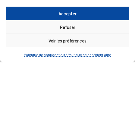
— Faire une recherche
Accepter
A FEUILLETER !
Refuser
Voir les préférences
Politique de confidentialité
Politique de confidentialité