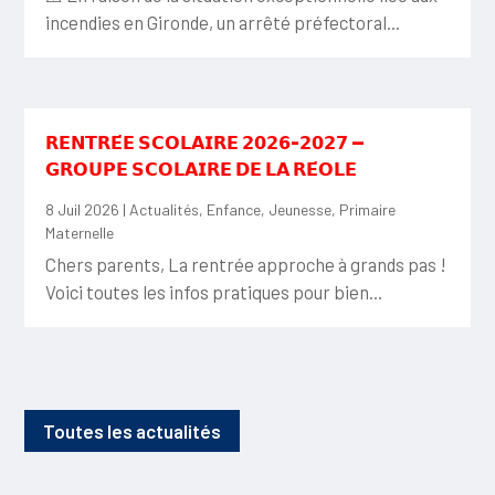
incendies en Gironde, un arrêté préfectoral...
𝗥𝗘𝗡𝗧𝗥𝗘́𝗘 𝗦𝗖𝗢𝗟𝗔𝗜𝗥𝗘 𝟮𝟬𝟮𝟲-𝟮𝟬𝟮𝟳 —
𝗚𝗥𝗢𝗨𝗣𝗘 𝗦𝗖𝗢𝗟𝗔𝗜𝗥𝗘 𝗗𝗘 𝗟𝗔 𝗥𝗘́𝗢𝗟𝗘
8 Juil 2026
|
Actualités
,
Enfance
,
Jeunesse
,
Primaire
Maternelle
Chers parents, La rentrée approche à grands pas !
Voici toutes les infos pratiques pour bien...
Toutes les actualités