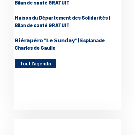
Bilan de santé GRATUIT
Maison du Département des Solidarités |
Bilan de santé GRATUIT
𝗕𝗶𝗲̀𝗿𝗮𝗽𝗲́𝗿𝗼 "𝗟𝗲 𝗦𝘂𝗻𝗱𝗮𝘆" | Esplanade
Charles de Gaulle
Tout l'agenda