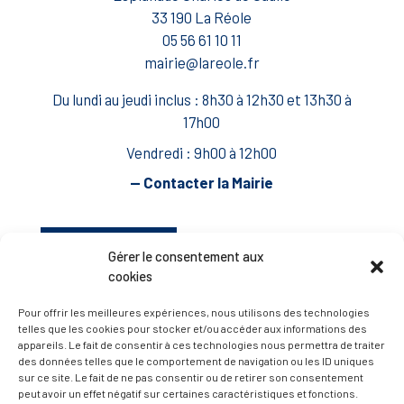
33 190 La Réole
05 56 61 10 11
mairie@lareole.fr
Du lundi au jeudi inclus : 8h30 à 12h30 et 13h30 à
17h00
Vendredi : 9h00 à 12h00
— Contacter la Mairie
ACCÈS RAPIDE
Travaux
Gérer le consentement aux
Marchés publics
cookies
Annuaire des associations
Pour offrir les meilleures expériences, nous utilisons des technologies
telles que les cookies pour stocker et/ou accéder aux informations des
Urbanisme
appareils. Le fait de consentir à ces technologies nous permettra de traiter
Espace agent
des données telles que le comportement de navigation ou les ID uniques
sur ce site. Le fait de ne pas consentir ou de retirer son consentement
peut avoir un effet négatif sur certaines caractéristiques et fonctions.