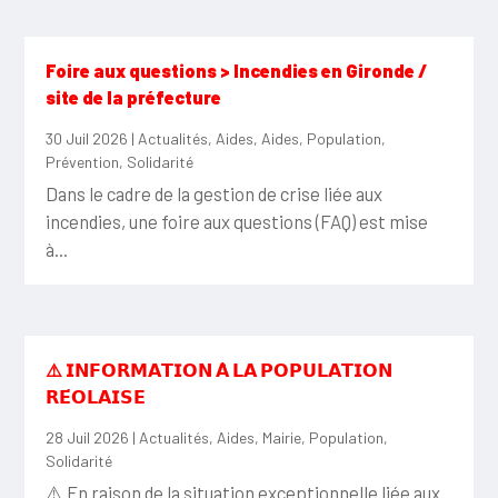
Foire aux questions > Incendies en Gironde /
site de la préfecture
30 Juil 2026
|
Actualités
,
Aides
,
Aides
,
Population
,
Prévention
,
Solidarité
Dans le cadre de la gestion de crise liée aux
incendies, une foire aux questions (FAQ) est mise
à...
⚠️ 𝗜𝗡𝗙𝗢𝗥𝗠𝗔𝗧𝗜𝗢𝗡 𝗔̀ 𝗟𝗔 𝗣𝗢𝗣𝗨𝗟𝗔𝗧𝗜𝗢𝗡
𝗥𝗘́𝗢𝗟𝗔𝗜𝗦𝗘
28 Juil 2026
|
Actualités
,
Aides
,
Mairie
,
Population
,
Solidarité
⚠️ En raison de la situation exceptionnelle liée aux