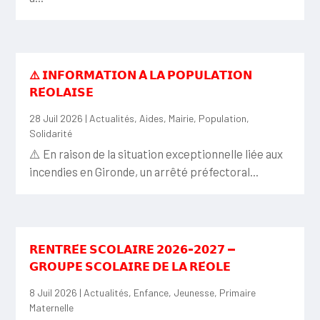
⚠️ 𝗜𝗡𝗙𝗢𝗥𝗠𝗔𝗧𝗜𝗢𝗡 𝗔̀ 𝗟𝗔 𝗣𝗢𝗣𝗨𝗟𝗔𝗧𝗜𝗢𝗡
𝗥𝗘́𝗢𝗟𝗔𝗜𝗦𝗘
28 Juil 2026
|
Actualités
,
Aides
,
Mairie
,
Population
,
Solidarité
⚠️ En raison de la situation exceptionnelle liée aux
incendies en Gironde, un arrêté préfectoral...
𝗥𝗘𝗡𝗧𝗥𝗘́𝗘 𝗦𝗖𝗢𝗟𝗔𝗜𝗥𝗘 𝟮𝟬𝟮𝟲-𝟮𝟬𝟮𝟳 —
𝗚𝗥𝗢𝗨𝗣𝗘 𝗦𝗖𝗢𝗟𝗔𝗜𝗥𝗘 𝗗𝗘 𝗟𝗔 𝗥𝗘́𝗢𝗟𝗘
8 Juil 2026
|
Actualités
,
Enfance
,
Jeunesse
,
Primaire
Maternelle