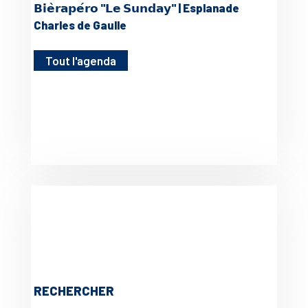
𝗕𝗶𝗲̀𝗿𝗮𝗽𝗲́𝗿𝗼 "𝗟𝗲 𝗦𝘂𝗻𝗱𝗮𝘆" | Esplanade
Charles de Gaulle
Tout l'agenda
RECHERCHER