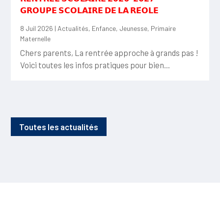
𝗚𝗥𝗢𝗨𝗣𝗘 𝗦𝗖𝗢𝗟𝗔𝗜𝗥𝗘 𝗗𝗘 𝗟𝗔 𝗥𝗘́𝗢𝗟𝗘
8 Juil 2026
|
Actualités
,
Enfance
,
Jeunesse
,
Primaire
Maternelle
Chers parents, La rentrée approche à grands pas !
Voici toutes les infos pratiques pour bien...
Toutes les actualités