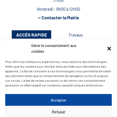
17h00
Vendredi : 9h00 à 12h00
— Contacter la Mairie
ACCÈS RAPIDE
Travaux
Marchés publics
Gérer le consentement aux
cookies
Annuaire des associations
Urbanisme
Pour offrir les meilleures expériences, nous utilisons des technologies
telles que les cookies pour stocker et/ou accéder aux informations des
Espace agent
appareils. Le fait de consentir à ces technologies nous permettra de traiter
des données telles que le comportement de navigation ou les ID uniques
sur ce site. Le fait de ne pas consentir ou de retirer son consentement
peut avoir un effet négatif sur certaines caractéristiques et fonctions.
— Faire une recherche
Accepter
A FEUILLETER !
Refuser