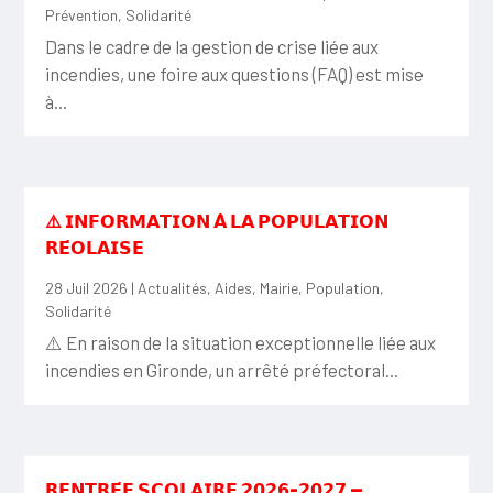
Prévention
,
Solidarité
Dans le cadre de la gestion de crise liée aux
incendies, une foire aux questions (FAQ) est mise
à...
⚠️ 𝗜𝗡𝗙𝗢𝗥𝗠𝗔𝗧𝗜𝗢𝗡 𝗔̀ 𝗟𝗔 𝗣𝗢𝗣𝗨𝗟𝗔𝗧𝗜𝗢𝗡
𝗥𝗘́𝗢𝗟𝗔𝗜𝗦𝗘
28 Juil 2026
|
Actualités
,
Aides
,
Mairie
,
Population
,
Solidarité
⚠️ En raison de la situation exceptionnelle liée aux
incendies en Gironde, un arrêté préfectoral...
𝗥𝗘𝗡𝗧𝗥𝗘́𝗘 𝗦𝗖𝗢𝗟𝗔𝗜𝗥𝗘 𝟮𝟬𝟮𝟲-𝟮𝟬𝟮𝟳 —