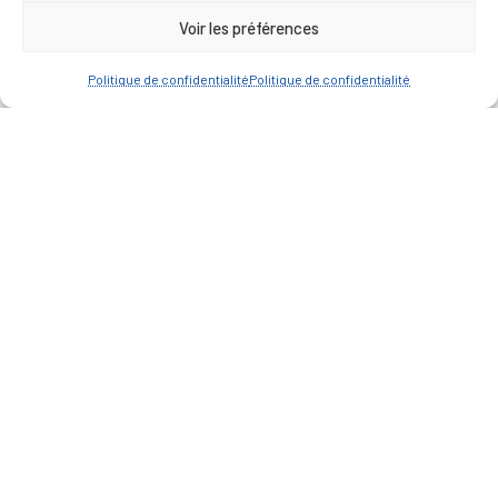
Voir les préférences
Politique de confidentialité
Politique de confidentialité
— Accéder au kiosque
D’ART ET D’HISTOIRE