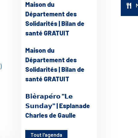
Maison du
Département des
Solidarités | Bilan de
santé GRATUIT
Maison du
Département des
)
Solidarités | Bilan de
santé GRATUIT
𝗕𝗶𝗲̀𝗿𝗮𝗽𝗲́𝗿𝗼 "𝗟𝗲
𝗦𝘂𝗻𝗱𝗮𝘆" | Esplanade
Charles de Gaulle
Tout l'agenda