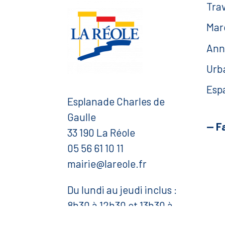
Tra
Mar
Ann
Urb
Esp
Esplanade Charles de
Gaulle
— F
33 190 La Réole
05 56 61 10 11
mairie@lareole.fr
Du lundi au jeudi inclus :
8h30 à 12h30 et 13h30 à
17h00