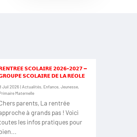
𝗥𝗘𝗡𝗧𝗥𝗘́𝗘 𝗦𝗖𝗢𝗟𝗔𝗜𝗥𝗘 𝟮𝟬𝟮𝟲-𝟮𝟬𝟮𝟳 —
𝗚𝗥𝗢𝗨𝗣𝗘 𝗦𝗖𝗢𝗟𝗔𝗜𝗥𝗘 𝗗𝗘 𝗟𝗔 𝗥𝗘́𝗢𝗟𝗘
8 Juil 2026
|
Actualités
,
Enfance
,
Jeunesse
,
Primaire Maternelle
Chers parents, La rentrée
approche à grands pas ! Voici
toutes les infos pratiques pour
bien...