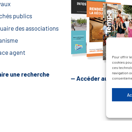
vaux
chés publics
uaire des associations
anisme
ace agent
Pour offrir 
cookies pour
ces technol
aire une recherche
navigation ou
— Accéder au kiosque
consentement
Ac