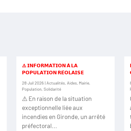
⚠️ 𝗜𝗡𝗙𝗢𝗥𝗠𝗔𝗧𝗜𝗢𝗡 𝗔̀ 𝗟𝗔
𝗣𝗢𝗣𝗨𝗟𝗔𝗧𝗜𝗢𝗡 𝗥𝗘́𝗢𝗟𝗔𝗜𝗦𝗘
28 Juil 2026
|
Actualités
,
Aides
,
Mairie
,
Population
,
Solidarité
⚠️ En raison de la situation
exceptionnelle liée aux
incendies en Gironde, un arrêté
préfectoral...