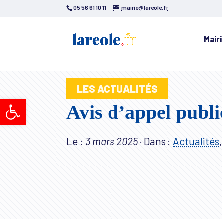
05 56 61 10 11
mairie@lareole.fr
Mair
LES ACTUALITÉS
Ouvrir la barre d’outils
Avis d’appel publi
Le :
3 mars 2025
·
Dans :
Actualités