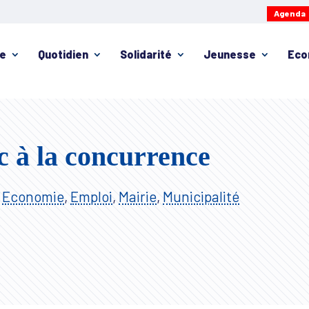
Agenda
ie
Quotidien
Solidarité
Jeunesse
Eco
c à la concurrence
,
Economie
,
Emploi
,
Mairie
,
Municipalité